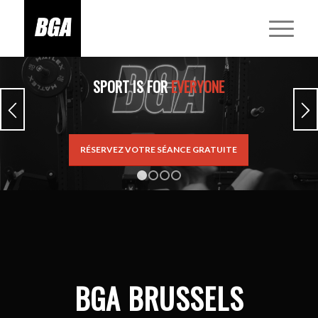
SPORT IS FOR
EVERYONE
RÉSERVEZ VOTRE SÉANCE GRATUITE
1
2
3
4
BGA BRUSSELS